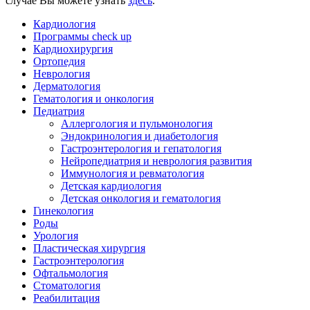
случае Вы можете узнать
здесь
.
Кардиология
Программы check up
Кардиохирургия
Ортопедия
Неврология
Дерматология
Гематология и онкология
Педиатрия
Аллергология и пульмонология
Эндокринология и диабетология
Гастроэнтерология и гепатология
Нейропедиатрия и неврология развития
Иммунология и ревматология
Детская кардиология
Детская онкология и гематология
Гинекология
Роды
Урология
Пластическая хирургия
Гастроэнтерология
Офтальмология
Стоматология
Реабилитация