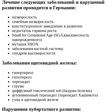
Лечение следующих заболеваний и нарушений
развития проводится в Германии:
низкорослость
семейная низкорослость
конституционное замедление в развитии
недостаток гормона роста
Small for Gestational Age (SGA)(маловесность
наворожденного)
мутация SHOX
заболевания костной системы
синдром высокорослости
Заболевания щитовидной железы:
гипертиреоз
гипотиреоз
тиреоидит
струма
диффузный токсический зоб (баздова болезнь)
аутоиммунный тиреоидит (тиреоидит Хашимото)
узлы в щитовидной железе
Нарушения пубертатного развития: