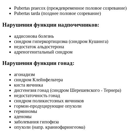
Pubertas praecox (преждевременное половое созревание)
Pubertas tarda (позднее половое созревание)
Нарушения функции надпочечников:
аддисонова болезнь
синдром гиперкортицизма (синдром Кушинга)
недостаток альдостерона
адреногенитальный синдром
Нарушения функции гонад:
агонадизм
синдром Клейнфельтера
киста яичника
дисгенезия гонад (синдром Шерешевского - Тернера)
недостаточность гонад
синдром поликистозных яичников
гормон-продуцирующие опухоли
герминомы
аденомы
заболевания гипофиза
опухоли (напр. краниофарингеома)