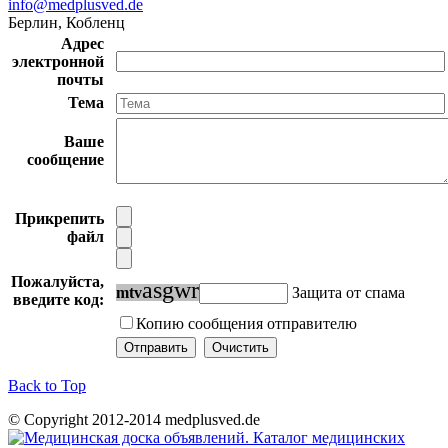
info@medplusved.de
Берлин, Кобленц
Адрес
электронной
почты
Тема
Ваше
сообщение
Прикрепить
файл
Пожалуйста,
a
s
g
w
r
m
t
v
Защита от спама
введите код:
Копию сообщения отправителю
Back to Top
© Copyright 2012-2014 medplusved.de