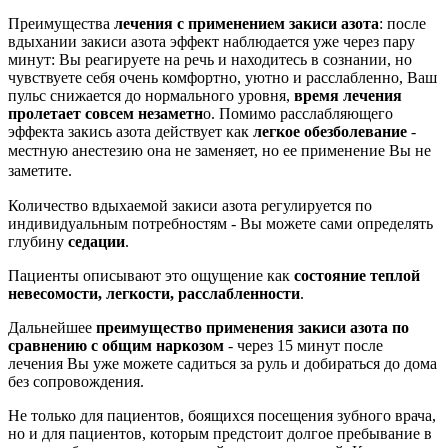
Преимущества
лечения с применением закиси азота
: после
вдыхании закиси азота эффект наблюдается уже через пару
минут: Вы реагируете на речь и находитесь в сознании, но
чувствуете себя очень комфортно, уютно и расслабленно, Ваш
пульс снижается до нормального уровня,
время лечения
пролетает совсем незаметн
о. Помимо расслабляющего
эффекта закись азота действует как
легкое обезболевание
-
местную анестезию он
а
не заменяет, но ее применение Вы не
заметите.
Количество вдыхаемой закиси азота регулируется по
индивидуальным потребностям - Вы можете сами определять
глубину
седации
.
Пациенты описывают это ощущение как
состояние теплой
невесомости, легкости, расслабленности
.
Дальнейшее
преимущество применения закиси азота по
сравнению с общим наркозом
- через 15 минут после
лечения Вы уже можете садиться за руль и добираться до дома
без сопровождения.
Не только для пациентов, боящихся посещения зубного врача,
но и для пациентов, которым предстоит долгое пребывание в