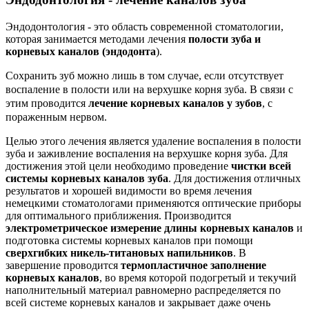
Эндодонтология - это область современной стоматологии,
которая занимается методами лечения
полости зуба и
корневых каналов (эндодонта
).
Сохранить зуб можно лишь в том случае, если отсутству
е
т
воспаление в полости или на верхушке корня зуба. В связи с
этим проводится
лечение корневых каналов у зубов
, с
пораженным нервом.
Целью этого лечения является удаление воспаления в полости
зуба и заживление воспаления на верхушке корня зуба. Для
достижения этой цели необходимо проведение
чистки всей
системы корневых каналов зуба
. Для достижения отличных
результатов и хорошей видимости во время лечения
немецкими стоматологами применяются оптические приборы
для оптимального приближения. Производится
электрометрическое измерение длины корневых каналов
и
подготовка системы корневых каналов при помощи
сверхгибких никель-титановых напильников
. В
завершение проводится
термопластичное заполнение
корневых каналов
, во время которой подогретый и текучий
наполнительный материал равномерно распределяется по
всей системе корневых каналов и закрывает даже очень