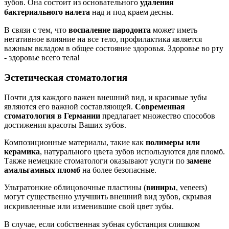
зубов. Она состоит из основательного
удаления
бактериального н
а
лета
над и под краем десны.
В связи с тем, что
воспаление пародонта
может иметь
негативное влияние на все тело, профилактика является
важным вкладом в общее состояние здоровья. Здоровье во рту
- здоровье всего тела!
Эстетическая стоматология
Почти для каждого важен внешний вид, и красивые зубы
являются его важной составляющей.
Современная
стоматология в Германии
предлагает множество способов
достижения красоты Ваших зубов.
Композиционные материалы, такие как
полимеры или
керамика
, натурального цвета зубов используются для пломб.
Также немецкие стоматологи оказывают услуги по
замене
амальгамных пломб
на более безопасные.
Ультратонкие облицовочные пластины (
виниры
, veneers)
могут существенно улучшить внешний вид зубов, скрывая
искривленные или изменивш
и
е
свой цвет зубы.
В случае, если собственная зубная субстанция слишком