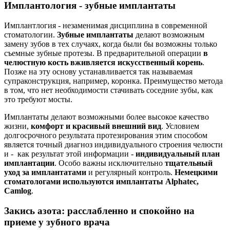
Имплантология - зубные имплантаты
Имплантлогия - незаменимая дисциплина в современной
стоматологии.
Зубные имплантаты
делают возможным
замену зубов в тех случаях, когда были бы возможны только
съемные зубные протезы. В предварительной операции
в
челюстную кость вживляется искусственный корень
.
Позже на эту основу устанавливается так называемая
супраконструкция, например, коронка. Преимущество метода
в том, что нет необходимости стачивать соседние зубы, как
это требуют мосты.
Имплантаты делают возможными более высокое качество
жизни,
комфорт и красивый внешний вид
. Условием
долгосрочного результата протезирования этим способом
является точный диагноз индивидуального строения челюсти
и - как результат этой информации -
индивидуальный план
имплантации
. Особо важны исключительно
тщательный
уход за имплантатами
и регулярный контроль.
Немецкими
стоматологами используются имплантаты Alphatec,
Camlog
.
Закись азота: расслабленно и спокойно на
приеме у зубного врача