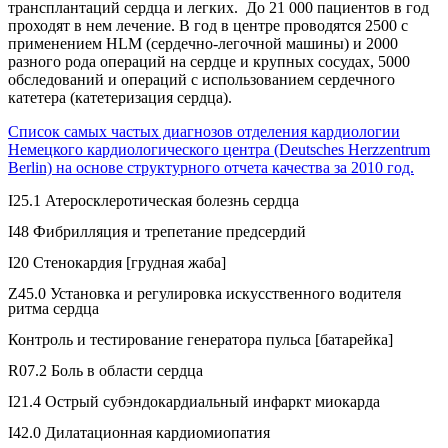
трансплантаций сердца и легких. До 21 000 пациентов в год
проходят в нем лечение. В год в центре проводятся 2500 с
применением HLM (сердечно-легочной машины) и 2000
разного рода операций на сердце и крупных сосудах, 5000
обследований и операций с использованием сердечного
катетера (катетеризация сердца).
Список самых частых диагнозов отделения кардиологии
Немецкого кардиологического центра (Deutsches Herzzentrum
Berlin) на основе структурного отчета качества за 2010 год.
I25.1 Атеросклеротическая болезнь сердца
I48 Фибрилляция и трепетание предсердий
I20 Стенокардия [грудная жаба]
Z45.0 Установка и регулировка искусственного водителя
ритма сердца
Контроль и тестирование генератора пульса [батарейка]
R07.2 Боль в области сердца
I21.4 Острый субэндокардиальный инфаркт миокарда
I42.0 Дилатационная кардиомиопатия