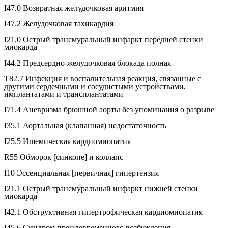
I47.0 Возвратная желудочковая аритмия
I47.2 Желудочковая тахикардия
I21.0 Острый трансмуральный инфаркт передней стенки
миокарда
I44.2 Предсердно-желудочковая блокада полная
T82.7 Инфекция и воспалительная реакция, связанные с
другими сердечными и сосудистыми устройствами,
имплантатами и трансплантатами
I71.4 Аневризма брюшной аорты без упоминания о разрыве
I35.1 Аортальная (клапанная) недостаточность
I25.5 Ишемическая кардиомиопатия
R55 Обморок [синкопе] и коллапс
I10 Эссенциальная [первичная] гипертензия
I21.1 Острый трансмуральный инфаркт нижней стенки
миокарда
I42.1 Обструктивная гипертрофическая кардиомиопатия
I45.6 Синдром преждевременного возбуждения