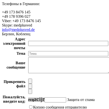
Телефоны в Германии:
+49 173 8476 145
+49 178 9396 027
Viber: +49 173 8476 145
Skype: medplusved
info@medplusved.de
Берлин, Кобленц
Адрес
электронной
почты
Тема
Ваше
сообщение
Прикрепить
файл
Пожалуйста,
a
c
i
j
r
r
c
q
Защита от спама
введите код:
Копию сообщения отправителю