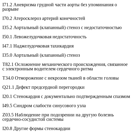
I71.2 Аневризма грудной части аорты без упоминания о
разрыве
I70.2 Атеросклероз артерий конечностей
I35.2 Аортальный (клапанный) стеноз с недостаточностью
I50.1 Левожелудочковая недостаточность
I47.1 Наджелудочковая тахикардия
I35.0 Аортальный (клапанный) стеноз
T82.1 Осложнение механического происхождения, связанное
с электронным водителем сердечного ритма
T34.0 Отморожение с некрозом тканей в области головы
Q21.1 Дефект предсердной перегородки
I20.1 Стенокардия с документально подтвержденным спазмом
I49.5 Синдром слабости синусового узла
Z03.5 Наблюдение при подозрении на другую болезнь
сердечно-сосудистой системы
I20.8 Другие формы стенокардии