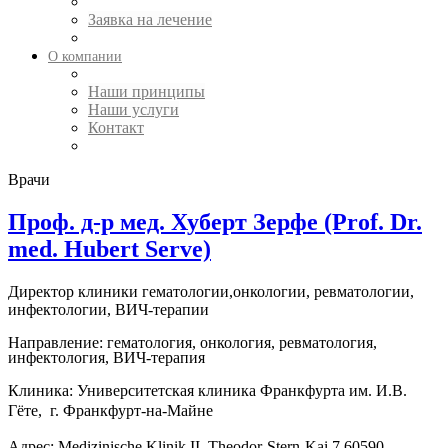
Заявка на лечение
О компании
Наши принципы
Наши услуги
Контакт
Врачи
Проф. д-р мед. Хуберт Зерфе (Prof. Dr.
med. Hubert Serve)
Директор клиники гематологии,онкологии, ревматологии,
инфектологии, ВИЧ-терапии
Направление: гематология, онкология, ревматология,
инфектология, ВИЧ-терапи
я
Клиника:
Университетская клиника Франкфурта им. И.В.
Гёте
,
г. Франкфурт-на-Майне
Адрес: Medizinische Klinik II,
Theodor-Stern-Kai 7
60590